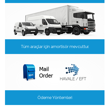
Tüm araçlar için amortisör mevcuttur.
Ödeme Yöntemleri