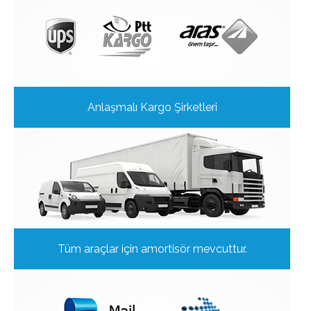
Anlaşmalı Kargo Şirketleri
Tüm araçlar için amortisör mevcuttur.