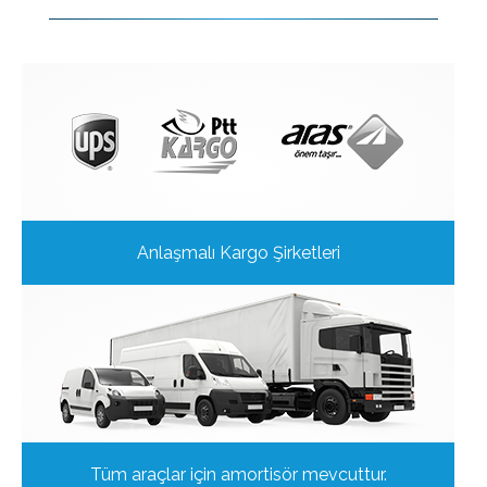
Anlaşmalı Kargo Şirketleri
Tüm araçlar için amortisör mevcuttur.