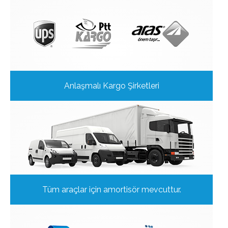
Anlaşmalı Kargo Şirketleri
Tüm araçlar için amortisör mevcuttur.