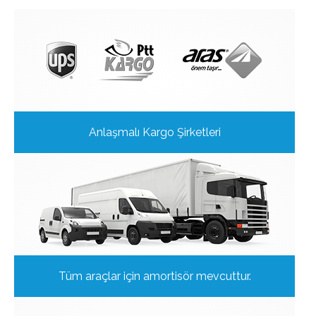
Anlaşmalı Kargo Şirketleri
Tüm araçlar için amortisör mevcuttur.