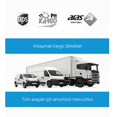
Anlaşmalı Kargo Şirketleri
Tüm araçlar için amortisör mevcuttur.