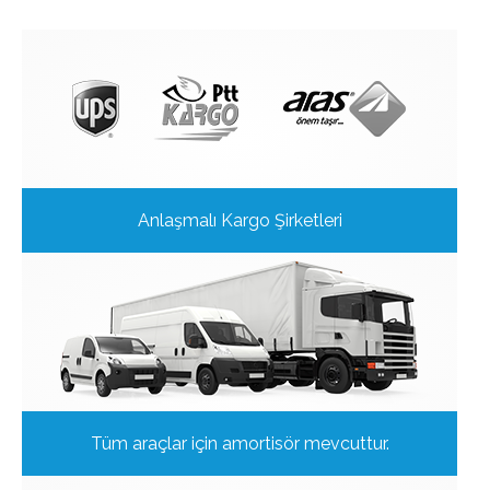
Anlaşmalı Kargo Şirketleri
Tüm araçlar için amortisör mevcuttur.