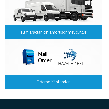
Tüm araçlar için amortisör mevcuttur.
Ödeme Yöntemleri