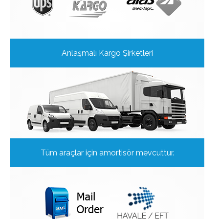
Anlaşmalı Kargo Şirketleri
Tüm araçlar için amortisör mevcuttur.