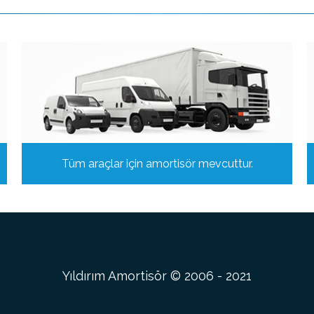
Tüm araçlar için amortisör mevcuttur.
Yıldırım Amortisör © 2006 - 2021