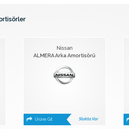
ortisörler
Nissan
ALMERA Arka Amortisörü
Stokta Var
Ürüne Git