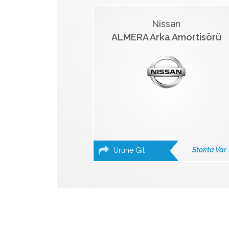
Nissan
ALMERA Arka Amortisörü
Stokta Var
Ürüne Git