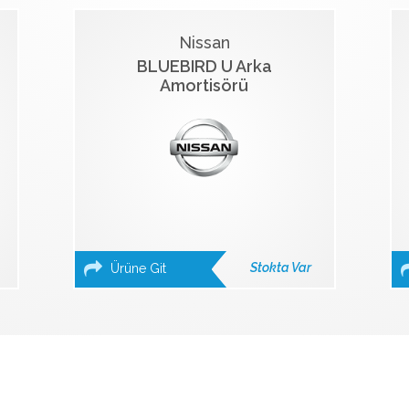
Nissan
BLUEBIRD U Arka
Amortisörü
Stokta Var
Ürüne Git