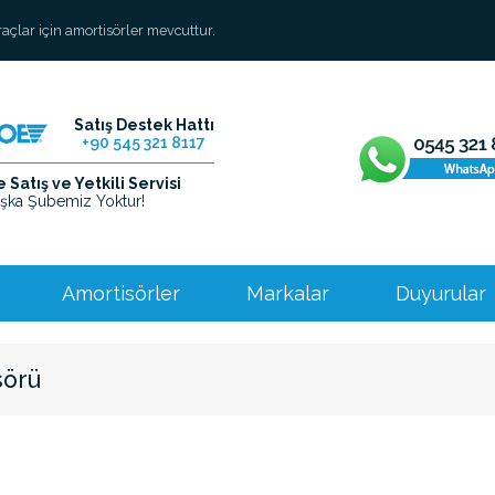
araçlar için amortisörler mevcuttur.
Satış Destek Hattı
+90 545 321 8117
Satış ve Yetkili Servisi
şka Şubemiz Yoktur!
Amortisörler
Markalar
Duyurular
sörü