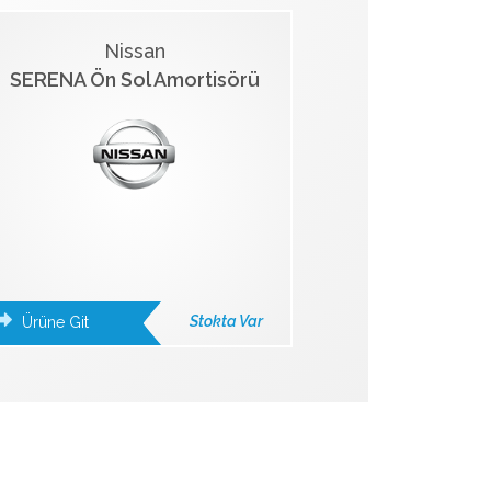
Nissan
SERENA Ön Sol Amortisörü
Stokta Var
Ürüne Git