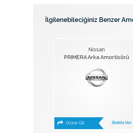
İlgilenebileciğiniz Benzer Am
Nissan
PRIMERA Arka Amortisörü
Stokta Var
Ürüne Git