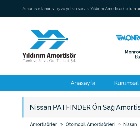
Amortisör tamir satış ve yetkili servisi Yıldırım Amortisör’de tüm 
Monroe 
Ba
Anasayfa
Kurumsal
Nissan PATFINDER Ön Sağ Amorti
»
»
Amortisörler
Otomobil Amortisörleri
Nissan