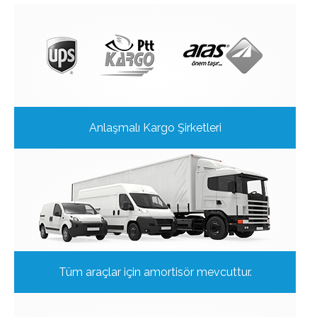
Anlaşmalı Kargo Şirketleri
Tüm araçlar için amortisör mevcuttur.