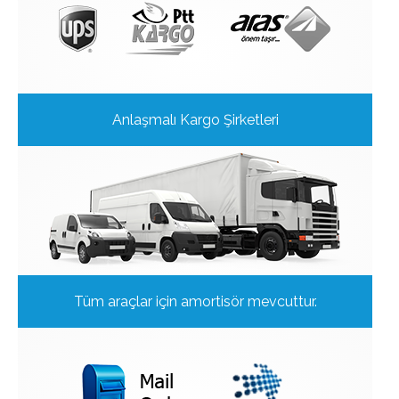
Anlaşmalı Kargo Şirketleri
Tüm araçlar için amortisör mevcuttur.