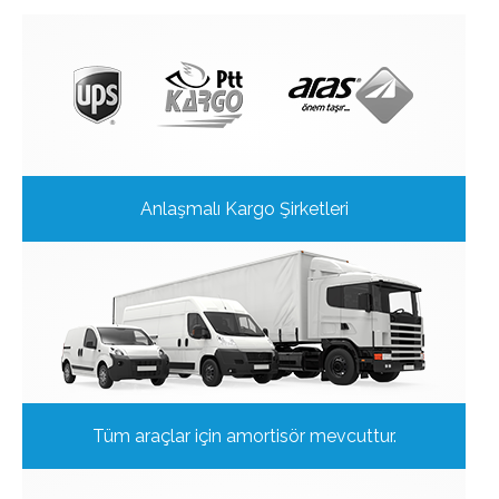
Anlaşmalı Kargo Şirketleri
Tüm araçlar için amortisör mevcuttur.