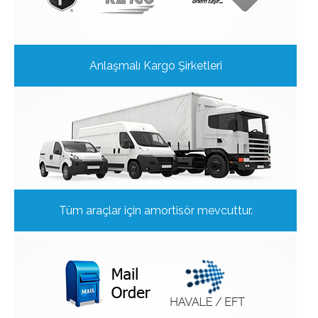
Anlaşmalı Kargo Şirketleri
Tüm araçlar için amortisör mevcuttur.