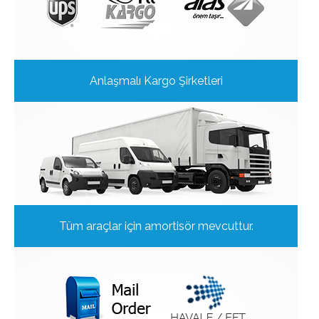
Anlaşmalı Kargo Şirketleri
Tüm araçlar için amortisör mevcuttur.