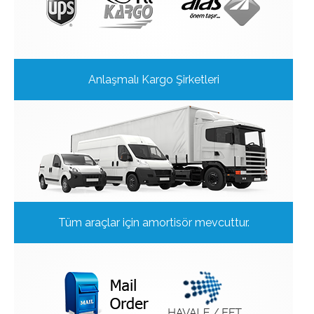
Anlaşmalı Kargo Şirketleri
Tüm araçlar için amortisör mevcuttur.