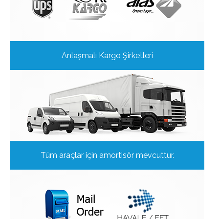
Anlaşmalı Kargo Şirketleri
Tüm araçlar için amortisör mevcuttur.