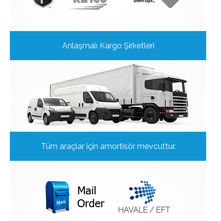
Anlaşmalı Kargo Şirketleri
Tüm araçlar için amortisör mevcuttur.