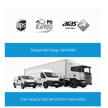
Anlaşmalı Kargo Şirketleri
Tüm araçlar için amortisör mevcuttur.