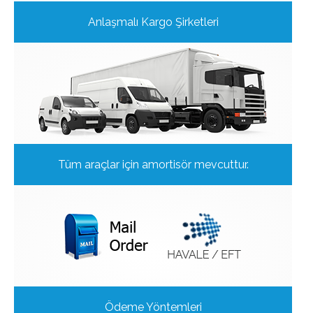
Anlaşmalı Kargo Şirketleri
Tüm araçlar için amortisör mevcuttur.
Ödeme Yöntemleri