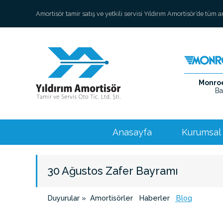
Amortisör tamir satış ve yetkili servisi Yıldırım Amortisör’de tüm 
Monroe 
Ba
Anasayfa
Kurumsal
30 Ağustos Zafer Bayramı
Duyurular »
Amortisörler
Haberler
Blog