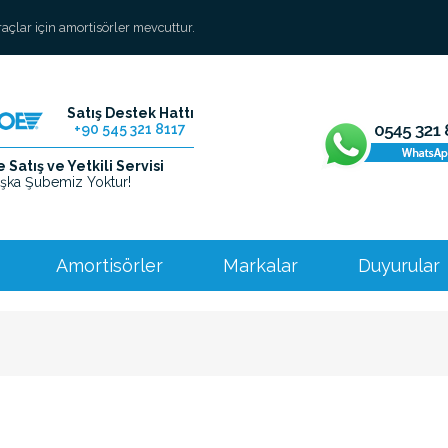
araçlar için amortisörler mevcuttur.
Satış Destek Hattı
+90 545 321 8117
Satış ve Yetkili Servisi
şka Şubemiz Yoktur!
Amortisörler
Markalar
Duyurular