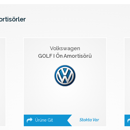
ortisörler
Volkswagen
GOLF I Ön Amortisörü
Stokta Var
Ürüne Git