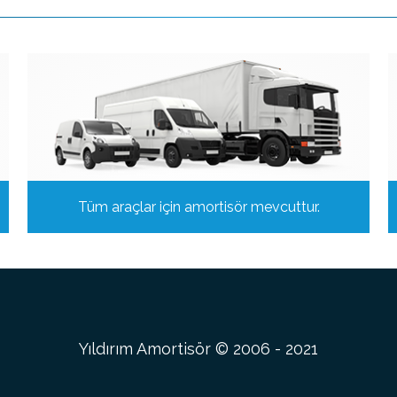
Tüm araçlar için amortisör mevcuttur.
Yıldırım Amortisör © 2006 - 2021