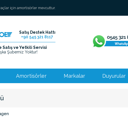
araçlar için amortisörler mevcuttur.
Satış Destek Hattı
+90 545 321 8117
Satış ve Yetkili Servisi
şka Şubemiz Yoktur!
Amortisörler
Markalar
Duyurular
rü
agen