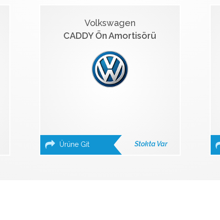
Volkswagen
CADDY Ön Amortisörü
Stokta Var
Ürüne Git