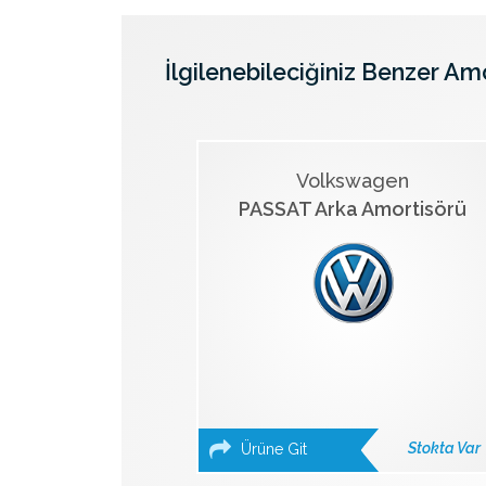
İlgilenebileciğiniz Benzer Am
Volkswagen
PASSAT Arka Amortisörü
Stokta Var
Ürüne Git