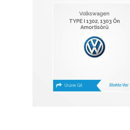
Volkswagen
TYPE I 1302, 1303 Ön
Amortisörü
Stokta Var
Ürüne Git