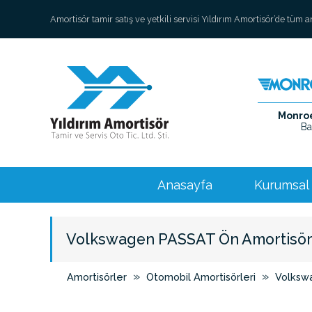
Amortisör tamir satış ve yetkili servisi Yıldırım Amortisör’de tüm 
Monroe 
Ba
Anasayfa
Kurumsal
Volkswagen PASSAT Ön Amortisö
»
»
Amortisörler
Otomobil Amortisörleri
Volksw