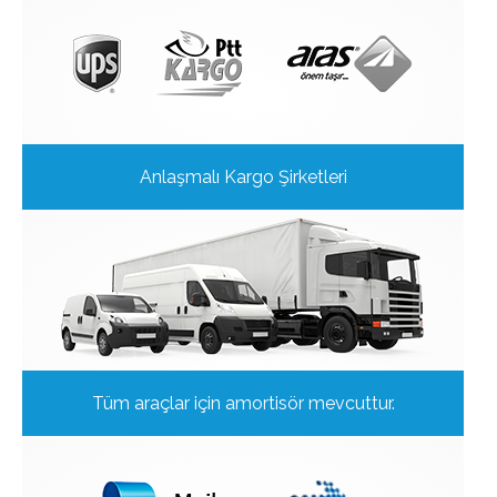
Anlaşmalı Kargo Şirketleri
Tüm araçlar için amortisör mevcuttur.