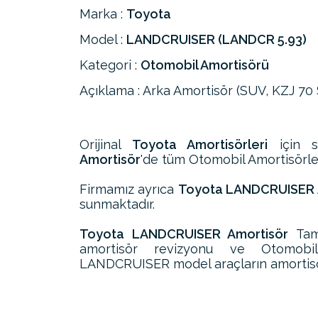
Marka :
Toyota
Model :
LANDCRUISER (LANDCR 5.93)
Kategori :
Otomobil Amortisörü
Açıklama : Arka Amortisör (SUV, KZJ 70 
Orijinal
Toyota Amortisörleri
için s
Amortisör
'de tüm Otomobil Amortisörleri
Firmamız ayrıca
Toyota LANDCRUISER A
sunmaktadır.
Toyota LANDCRUISER Amortisör
Tami
amortisör revizyonu ve Otomobil
LANDCRUISER model araçların amortisör 