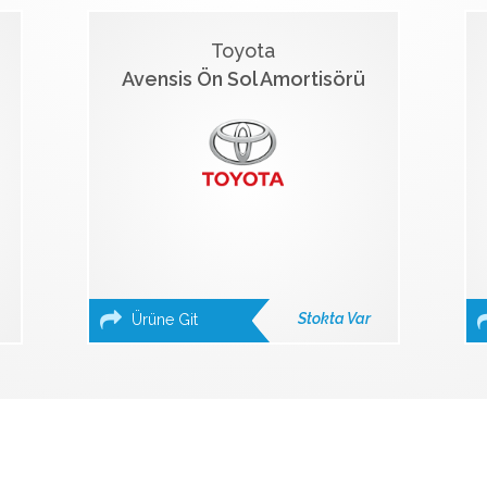
Toyota
Avensis Ön Sol Amortisörü
Stokta Var
Ürüne Git