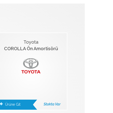
Toyota
COROLLA Ön Amortisörü
Stokta Var
Ürüne Git