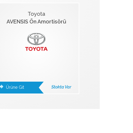
Toyota
AVENSIS Ön Amortisörü
Stokta Var
Ürüne Git