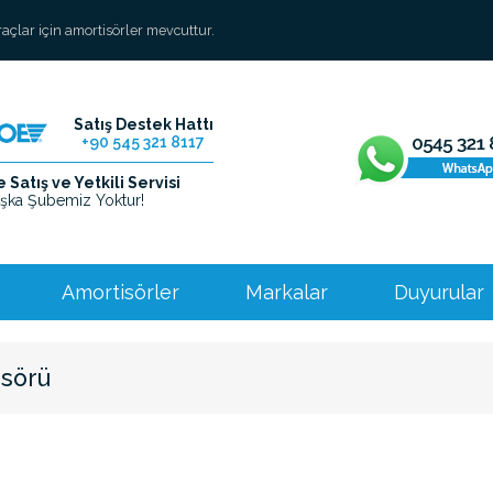
araçlar için amortisörler mevcuttur.
Satış Destek Hattı
+90 545 321 8117
Satış ve Yetkili Servisi
şka Şubemiz Yoktur!
Amortisörler
Markalar
Duyurular
sörü