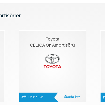
ortisörler
Toyota
CELICA Ön Amortisörü
Stokta Var
Ürüne Git