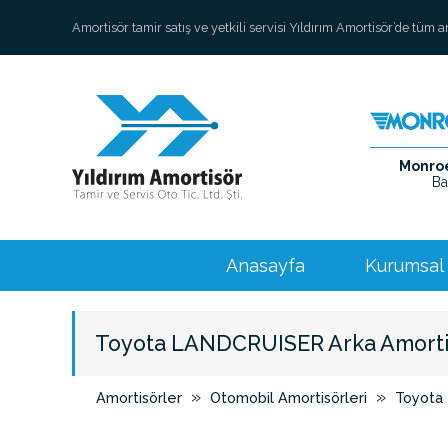
Amortisör tamir satış ve yetkili servisi Yıldırım Amortisör’de tüm 
Monroe 
Ba
Anasayfa
Kurumsal
Toyota LANDCRUISER Arka Amorti
»
»
Amortisörler
Otomobil Amortisörleri
Toyota