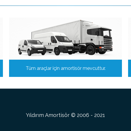
Tüm araçlar için amortisör mevcuttur.
Yıldırım Amortisör © 2006 - 2021