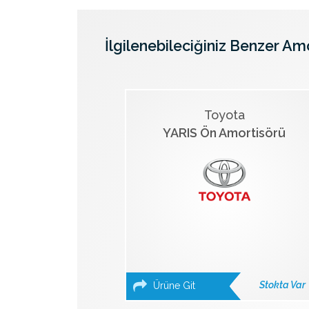
İlgilenebileciğiniz Benzer Am
Toyota
YARIS Ön Amortisörü
Stokta Var
Ürüne Git