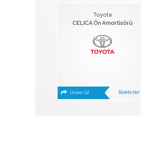
Toyota
CELICA Ön Amortisörü
Stokta Var
Ürüne Git