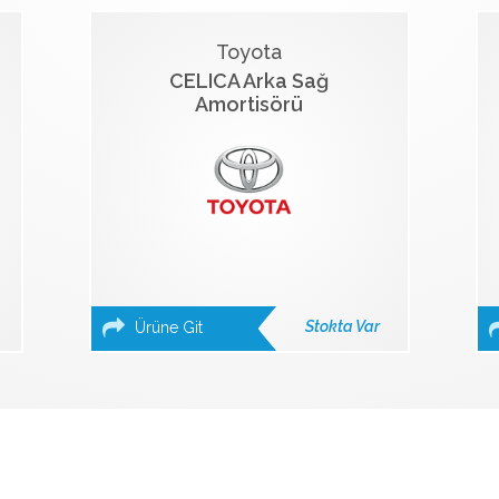
Toyota
CELICA Arka Sağ
Amortisörü
Stokta Var
Ürüne Git