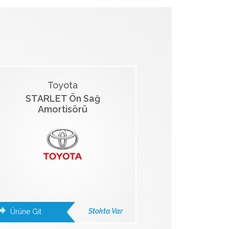
Toyota
STARLET Ön Sağ
Amortisörü
Stokta Var
Ürüne Git