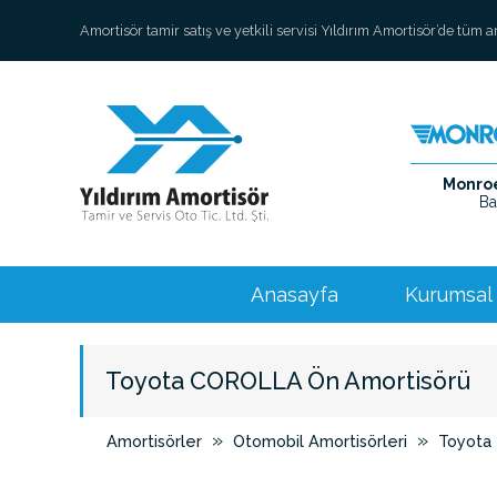
Amortisör tamir satış ve yetkili servisi Yıldırım Amortisör’de tüm 
Monroe 
Ba
Anasayfa
Kurumsal
Toyota COROLLA Ön Amortisörü
»
»
Amortisörler
Otomobil Amortisörleri
Toyota