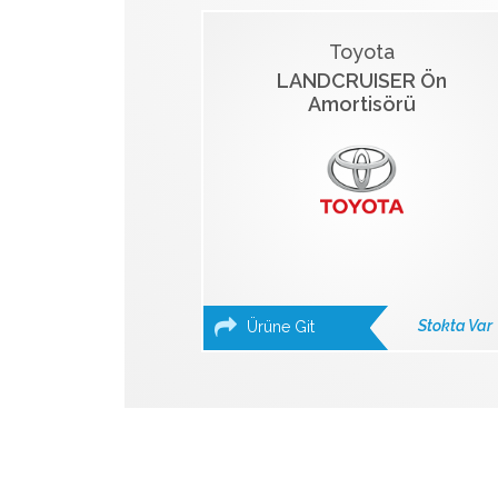
Toyota
LANDCRUISER Ön
Amortisörü
Stokta Var
Ürüne Git