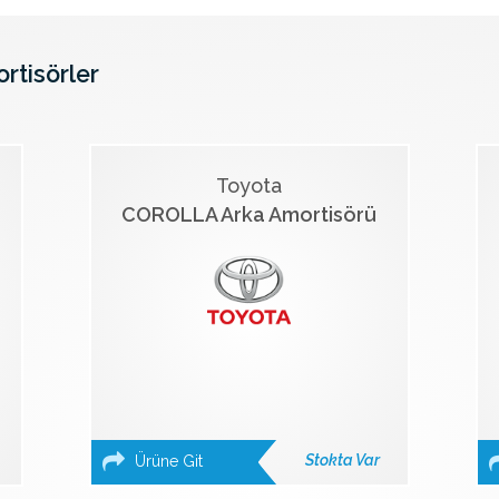
ortisörler
Toyota
COROLLA Arka Amortisörü
Stokta Var
Ürüne Git