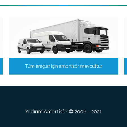
Tüm araçlar için amortisör mevcuttur.
Yıldırım Amortisör © 2006 - 2021