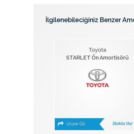
İlgilenebileciğiniz Benzer Am
Toyota
STARLET Ön Amortisörü
Stokta Var
Ürüne Git