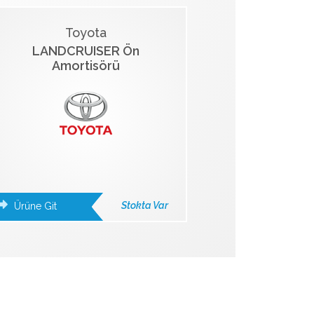
Toyota
LANDCRUISER Ön
Amortisörü
Stokta Var
Ürüne Git