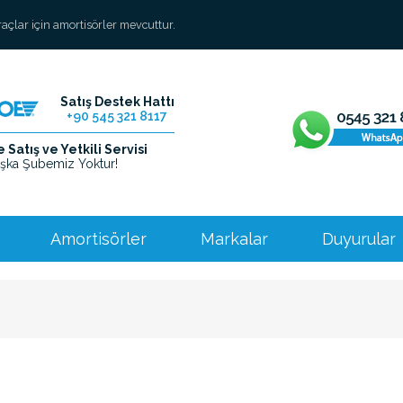
araçlar için amortisörler mevcuttur.
Satış Destek Hattı
+90 545 321 8117
Satış ve Yetkili Servisi
şka Şubemiz Yoktur!
Amortisörler
Markalar
Duyurular