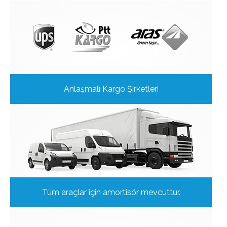
Anlaşmalı Kargo Şirketleri
Tüm araçlar için amortisör mevcuttur.