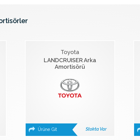
ortisörler
Toyota
LANDCRUISER Arka
Amortisörü
Stokta Var
Ürüne Git