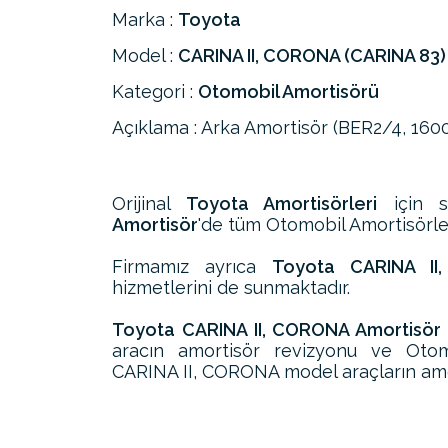
Marka :
Toyota
Model :
CARINA II, CORONA (CARINA 83)
Kategori :
Otomobil Amortisörü
Açıklama : Arka Amortisör (BER2/4, 160
Orijinal
Toyota Amortisörleri
için s
Amortisör
'de tüm Otomobil Amortisörleri
Firmamız ayrıca
Toyota CARINA II,
hizmetlerini de sunmaktadır.
Toyota CARINA II, CORONA Amortisör
aracın amortisör revizyonu ve Otom
CARINA II, CORONA model araçların amort