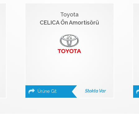
Toyota
CELICA Ön Amortisörü
Stokta Var
Ürüne Git