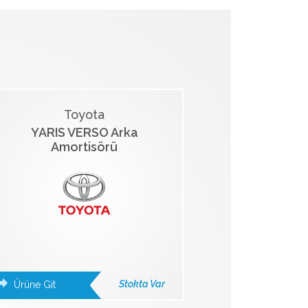
Toyota
YARIS VERSO Arka
Amortisörü
Stokta Var
Ürüne Git