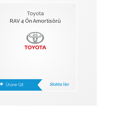
Toyota
RAV 4 Ön Amortisörü
Stokta Var
Ürüne Git