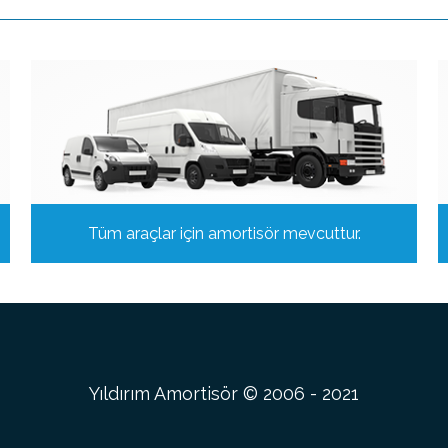
Tüm araçlar için amortisör mevcuttur.
Yıldırım Amortisör © 2006 - 2021