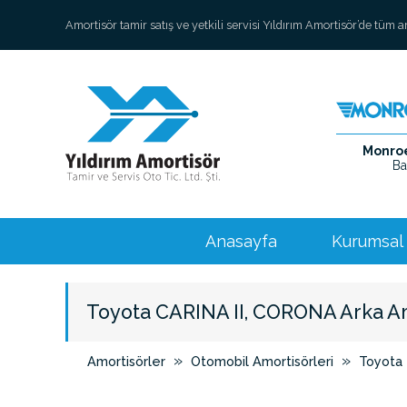
Amortisör tamir satış ve yetkili servisi Yıldırım Amortisör’de tüm 
Monroe 
Ba
Anasayfa
Kurumsal
Toyota CARINA II, CORONA Arka A
»
»
Amortisörler
Otomobil Amortisörleri
Toyota