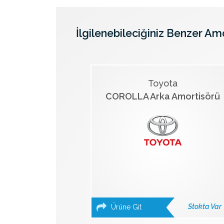
İlgilenebileciğiniz Benzer Am
Toyota
COROLLA Arka Amortisörü
Stokta Var
Ürüne Git