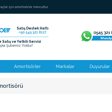
araçlar için amortisörler mevcuttur.
Satış Destek Hattı
+90 545 321 8117
Satış ve Yetkili Servisi
şka Şubemiz Yoktur!
Amortisörler
Markalar
Duyurular
mortisörü