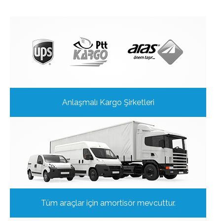
Anlaşmalı Kargo Şirketleri
Tüm araçlar için amortisör mevcuttur.