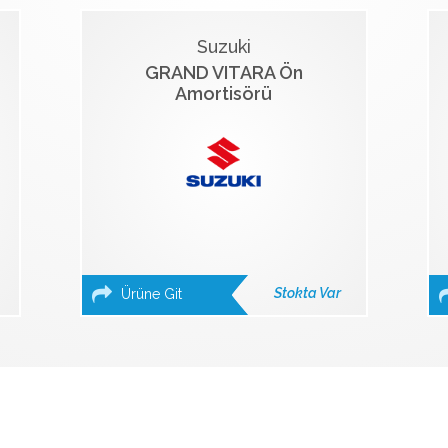
Suzuki
GRAND VITARA Ön
Amortisörü
Stokta Var
Ürüne Git