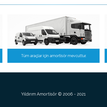
Tüm araçlar için amortisör mevcuttur.
Yıldırım Amortisör © 2006 - 2021