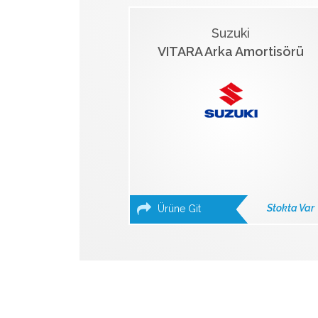
Suzuki
VITARA Arka Amortisörü
Stokta Var
Ürüne Git