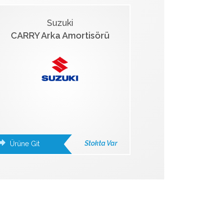
Suzuki
CARRY Arka Amortisörü
Stokta Var
Ürüne Git