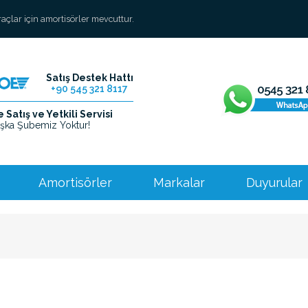
araçlar için amortisörler mevcuttur.
Satış Destek Hattı
+90 545 321 8117
Satış ve Yetkili Servisi
şka Şubemiz Yoktur!
Amortisörler
Markalar
Duyurular