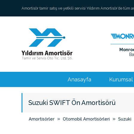
Amortisör tamir satış ve yetkili servisi Yıldırım Amortisör’de tüm 
Monroe 
Ba
Anasayfa
Kurumsal
Suzuki SWIFT Ön Amortisörü
»
»
Amortisörler
Otomobil Amortisörleri
Suzuki