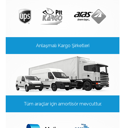
Anlaşmalı Kargo Şirketleri
Tüm araçlar için amortisör mevcuttur.