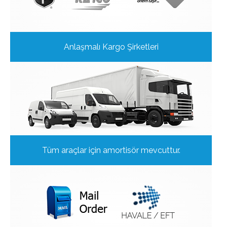
Anlaşmalı Kargo Şirketleri
Tüm araçlar için amortisör mevcuttur.