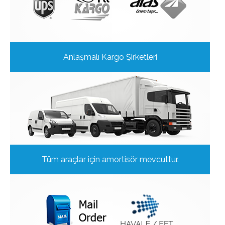
Anlaşmalı Kargo Şirketleri
Tüm araçlar için amortisör mevcuttur.