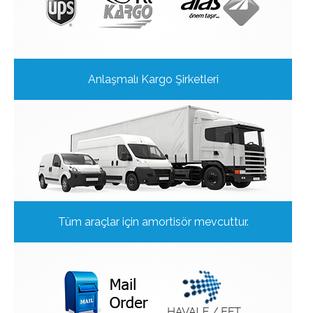
Anlaşmalı Kargo Şirketleri
Tüm araçlar için amortisör mevcuttur.