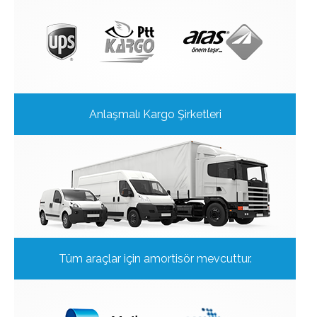
Anlaşmalı Kargo Şirketleri
Tüm araçlar için amortisör mevcuttur.