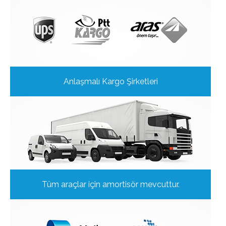
Anlaşmalı Kargo Şirketleri
Tüm araçlar için amortisör mevcuttur.