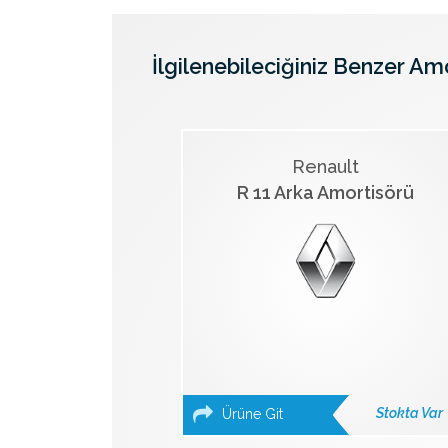
İlgilenebileciğiniz Benzer Am
Renault
R 11 Arka Amortisörü
Stokta Var
Ürüne Git