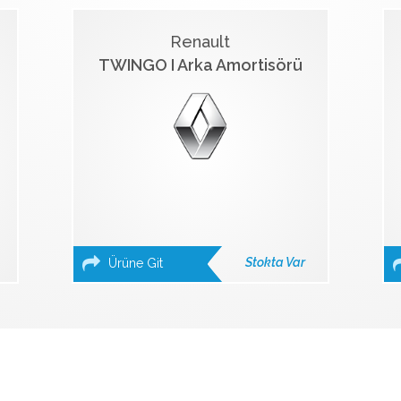
Renault
TWINGO I Arka Amortisörü
Stokta Var
Ürüne Git