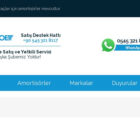
araçlar için amortisörler mevcuttur.
Satış Destek Hattı
+90 545 321 8117
Satış ve Yetkili Servisi
şka Şubemiz Yoktur!
Amortisörler
Markalar
Duyurular