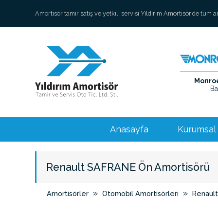
Amortisör tamir satış ve yetkili servisi Yıldırım Amortisör’de tüm 
Monroe 
Ba
Anasayfa
Kurumsal
Renault SAFRANE Ön Amortisörü
»
»
Amortisörler
Otomobil Amortisörleri
Renault