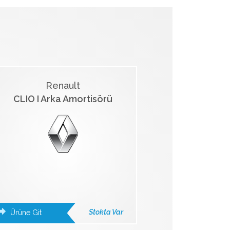
Renault
CLIO I Arka Amortisörü
Stokta Var
Ürüne Git