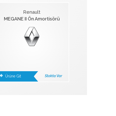
Renault
MEGANE II Ön Amortisörü
Stokta Var
Ürüne Git