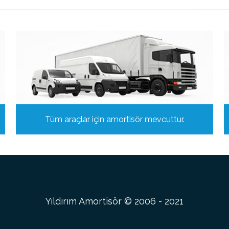
Tüm araçlar için amortisör mevcuttur.
Yıldırım Amortisör © 2006 - 2021