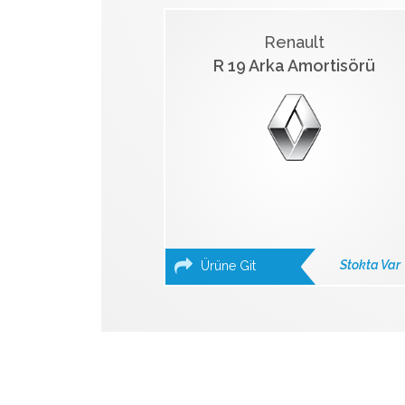
Renault
R 19 Arka Amortisörü
Stokta Var
Ürüne Git