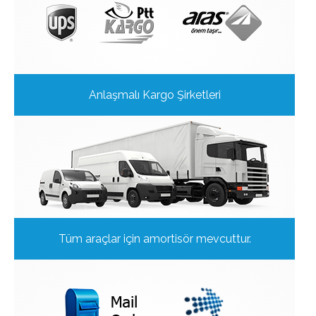
Anlaşmalı Kargo Şirketleri
Tüm araçlar için amortisör mevcuttur.