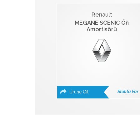
Renault
MEGANE SCENIC Ön
Amortisörü
Stokta Var
Ürüne Git