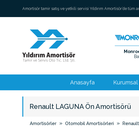
Amortisör tamir satış ve yetkili servisi Yıldırım Amortisör’de tüm 
Monroe 
Ba
Anasayfa
Kurumsal
Renault LAGUNA Ön Amortisörü
»
»
Amortisörler
Otomobil Amortisörleri
Renault