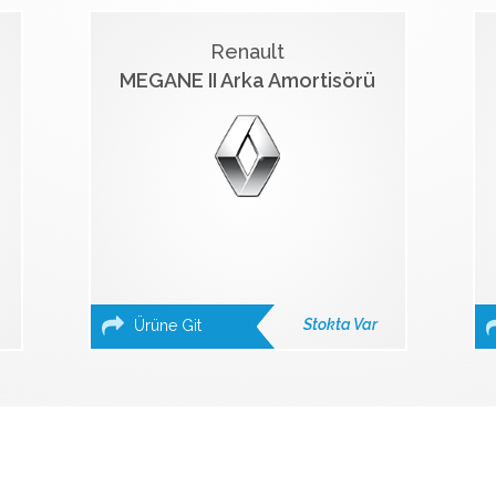
Renault
MEGANE II Arka Amortisörü
Stokta Var
Ürüne Git