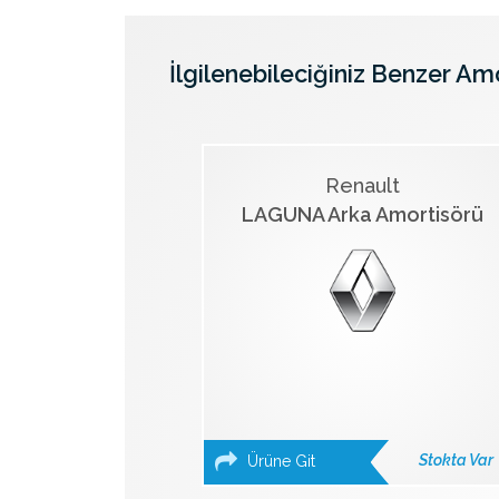
İlgilenebileciğiniz Benzer Am
Renault
LAGUNA Arka Amortisörü
Stokta Var
Ürüne Git