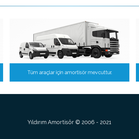
Tüm araçlar için amortisör mevcuttur.
Yıldırım Amortisör © 2006 - 2021