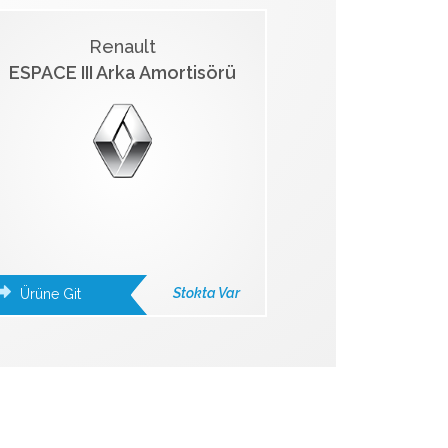
Renault
ESPACE III Arka Amortisörü
Stokta Var
Ürüne Git