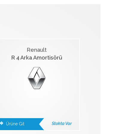
Renault
R 4 Arka Amortisörü
Stokta Var
Ürüne Git