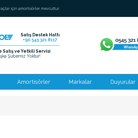
araçlar için amortisörler mevcuttur.
Satış Destek Hattı
+90 545 321 8117
Satış ve Yetkili Servisi
şka Şubemiz Yoktur!
Amortisörler
Markalar
Duyurular