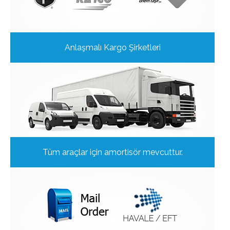
Anlaşmalı Kargo Şirketleri
Tüm araçlar için amortisör mevcuttur.