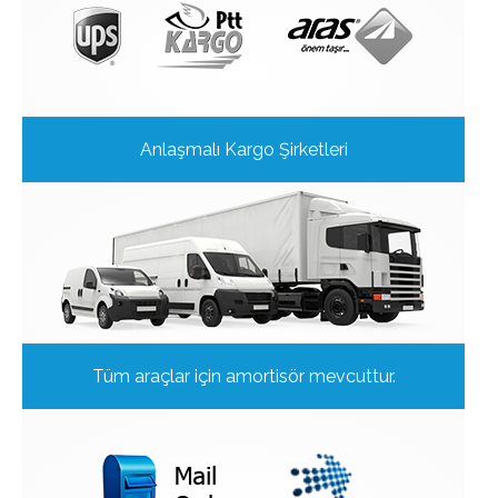
Anlaşmalı Kargo Şirketleri
Tüm araçlar için amortisör mevcuttur.