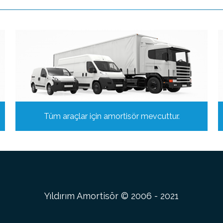
Tüm araçlar için amortisör mevcuttur.
Yıldırım Amortisör © 2006 - 2021