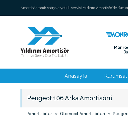
Amortisör tamir satış ve yetkili servisi Yıldırım Amortisör’de tüm 
Monroe 
Ba
Anasayfa
Kurumsal
Peugeot 106 Arka Amortisörü
»
»
Amortisörler
Otomobil Amortisörleri
Peugeo