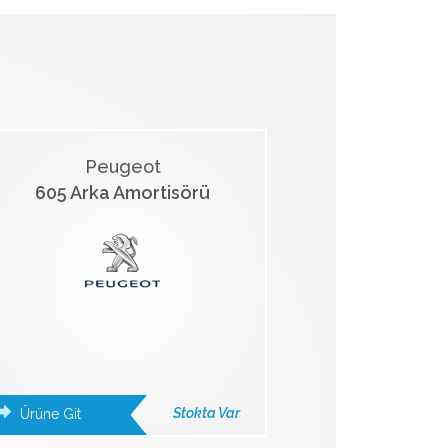
Peugeot
605 Arka Amortisörü
Stokta Var
Ürüne Git