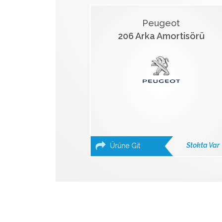
Peugeot
206 Arka Amortisörü
Stokta Var
Ürüne Git