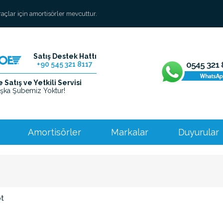
araçlar için amortisörler mevcuttur.
Satış Destek Hattı
+90 545 321 8117
Satış ve Yetkili Servisi
şka Şubemiz Yoktur!
Amortisörler
Markalar
Duyurular
t