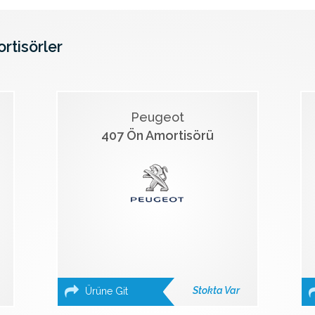
ortisörler
Peugeot
407 Ön Amortisörü
Stokta Var
Ürüne Git