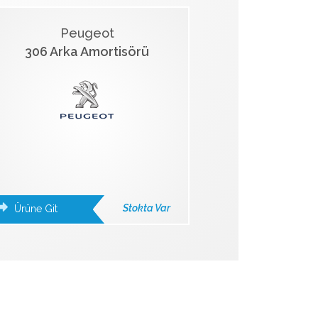
Peugeot
306 Arka Amortisörü
Stokta Var
Ürüne Git