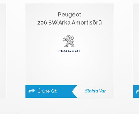
Peugeot
206 SW Arka Amortisörü
Stokta Var
Ürüne Git