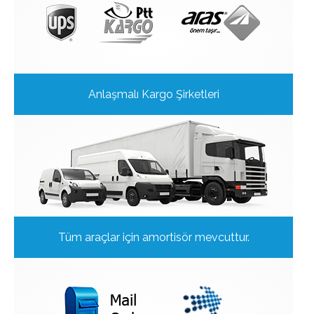
Anlaşmalı Kargo Şirketleri
Tüm araçlar için amortisör mevcuttur.