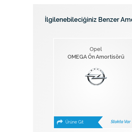
İlgilenebileciğiniz Benzer Am
Opel
OMEGA Ön Amortisörü
Stokta Var
Ürüne Git