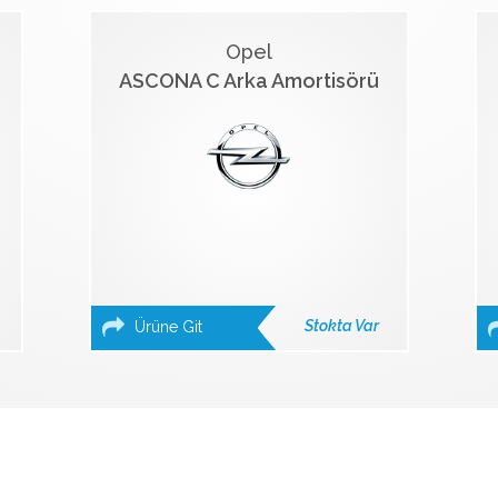
Opel
ASCONA C Arka Amortisörü
Stokta Var
Ürüne Git