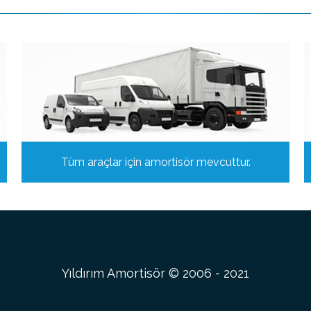
Tüm araçlar için amortisör mevcuttur.
Yıldırım Amortisör © 2006 - 2021