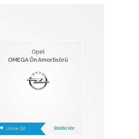
Opel
OMEGA Ön Amortisörü
Stokta Var
Ürüne Git