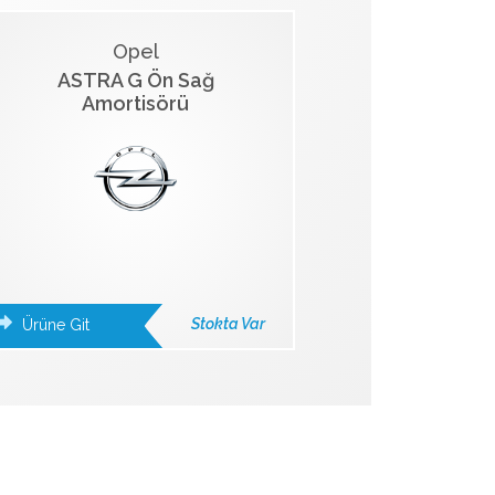
Opel
ASTRA G Ön Sağ
Amortisörü
Stokta Var
Ürüne Git