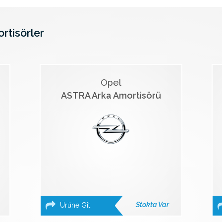
ortisörler
Opel
ASTRA Arka Amortisörü
Stokta Var
Ürüne Git