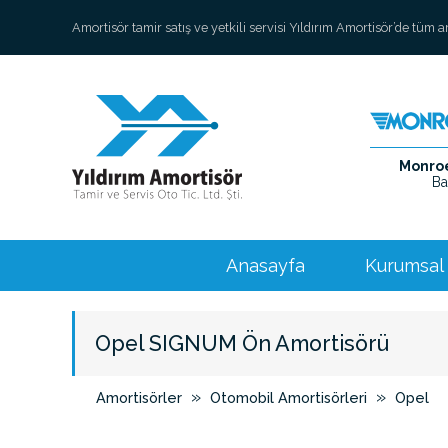
Amortisör tamir satış ve yetkili servisi Yıldırım Amortisör’de tüm 
Monroe 
Ba
Anasayfa
Kurumsal
Opel SIGNUM Ön Amortisörü
»
»
Amortisörler
Otomobil Amortisörleri
Opel