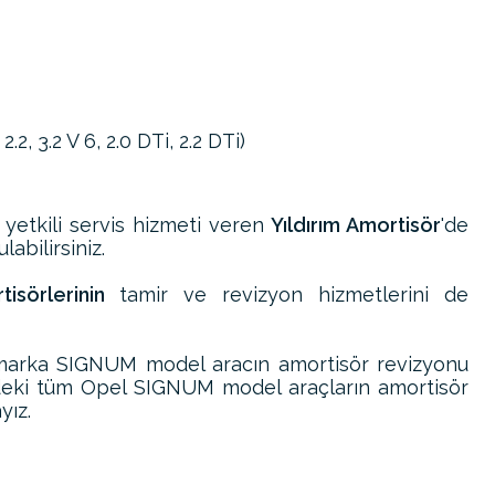
2, 3.2 V 6, 2.0 DTi, 2.2 DTi)
 yetkili servis hizmeti veren
Yıldırım Amortisör
'de
abilirsiniz.
sörlerinin
tamir ve revizyon hizmetlerini de
marka SIGNUM model aracın amortisör revizyonu
ndeki tüm Opel SIGNUM model araçların amortisör
yız.