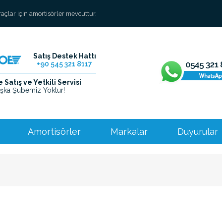
araçlar için amortisörler mevcuttur.
Satış Destek Hattı
+90 545 321 8117
Satış ve Yetkili Servisi
şka Şubemiz Yoktur!
Amortisörler
Markalar
Duyurular