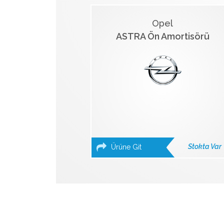
Opel
ASTRA Ön Amortisörü
Stokta Var
Ürüne Git