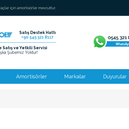
araçlar için amortisörler mevcuttur.
Satış Destek Hattı
+90 545 321 8117
Satış ve Yetkili Servisi
şka Şubemiz Yoktur!
Amortisörler
Markalar
Duyurular