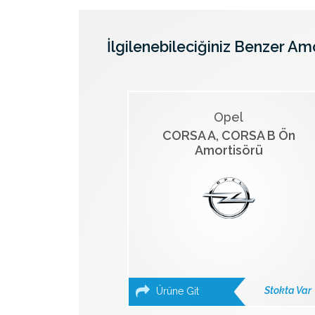
İlgilenebileciğiniz Benzer Am
Opel
CORSA A, CORSA B Ön
Amortisörü
Stokta Var
Ürüne Git