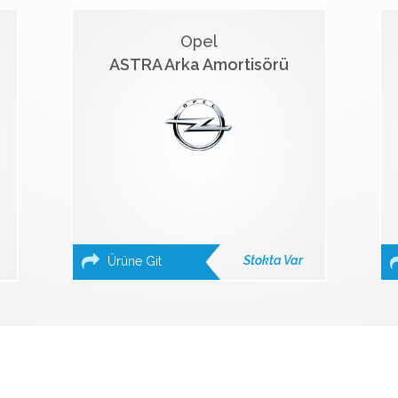
Opel
ASTRA Arka Amortisörü
Stokta Var
Ürüne Git