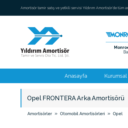
Amortisör tamir satış ve yetkili servisi Yıldırım Amortisör’de tüm 
Monroe 
Ba
Anasayfa
Kurumsal
Opel FRONTERA Arka Amortisörü
»
»
Amortisörler
Otomobil Amortisörleri
Opel