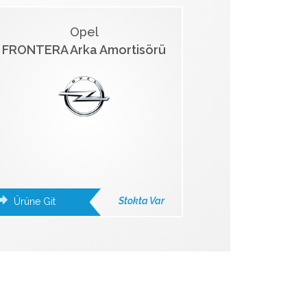
Opel
FRONTERA Arka Amortisörü
Stokta Var
Ürüne Git