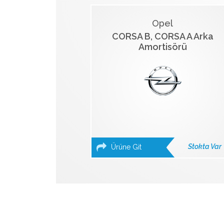
Opel
CORSA B, CORSA A Arka
Amortisörü
Stokta Var
Ürüne Git