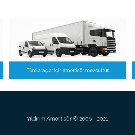
Tüm araçlar için amortisör mevcuttur.
Yıldırım Amortisör © 2006 - 2021