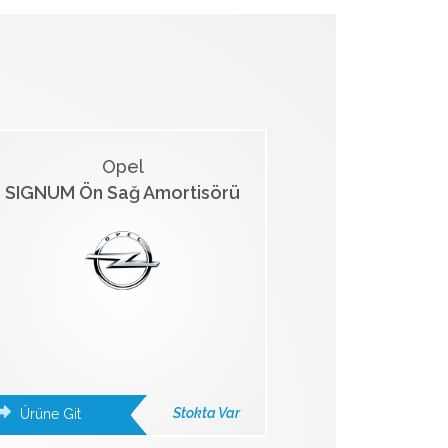
Opel
SIGNUM Ön Sağ Amortisörü
Stokta Var
Ürüne Git