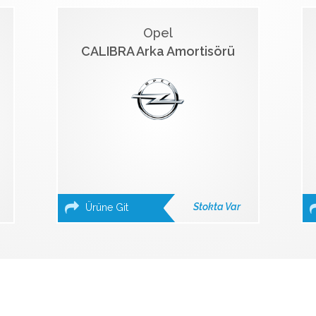
Opel
CALIBRA Arka Amortisörü
Stokta Var
Ürüne Git