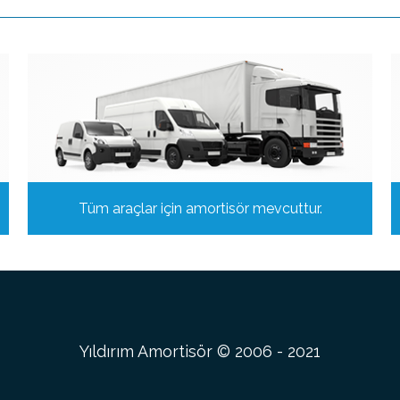
Tüm araçlar için amortisör mevcuttur.
Yıldırım Amortisör © 2006 - 2021