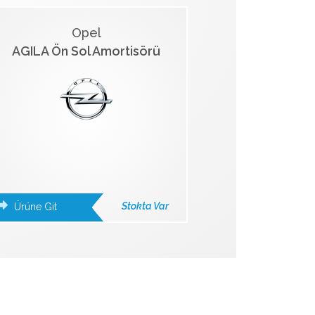
Opel
AGILA Ön Sol Amortisörü
Stokta Var
Ürüne Git