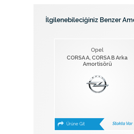
İlgilenebileciğiniz Benzer Am
Opel
CORSA A, CORSA B Arka
Amortisörü
Stokta Var
Ürüne Git