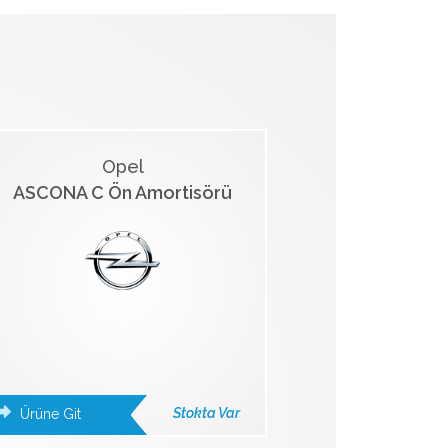
Opel
ASCONA C Ön Amortisörü
Stokta Var
Ürüne Git