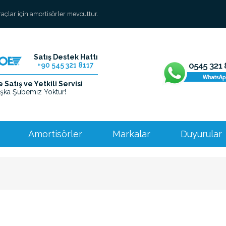
araçlar için amortisörler mevcuttur.
Satış Destek Hattı
+90 545 321 8117
Satış ve Yetkili Servisi
şka Şubemiz Yoktur!
Amortisörler
Markalar
Duyurular