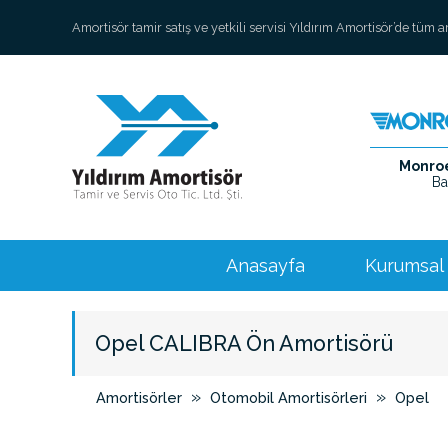
Amortisör tamir satış ve yetkili servisi Yıldırım Amortisör’de tüm 
Monroe 
Ba
Anasayfa
Kurumsal
Opel CALIBRA Ön Amortisörü
»
»
Amortisörler
Otomobil Amortisörleri
Opel