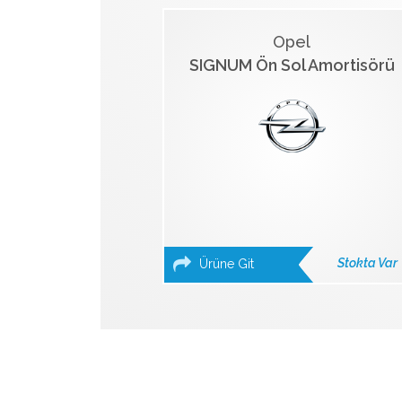
Opel
SIGNUM Ön Sol Amortisörü
Stokta Var
Ürüne Git