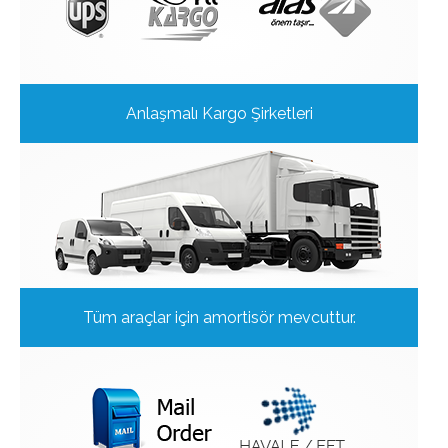
Anlaşmalı Kargo Şirketleri
Tüm araçlar için amortisör mevcuttur.