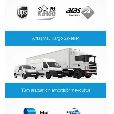
Anlaşmalı Kargo Şirketleri
Tüm araçlar için amortisör mevcuttur.