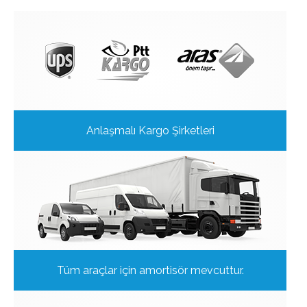
Anlaşmalı Kargo Şirketleri
Tüm araçlar için amortisör mevcuttur.