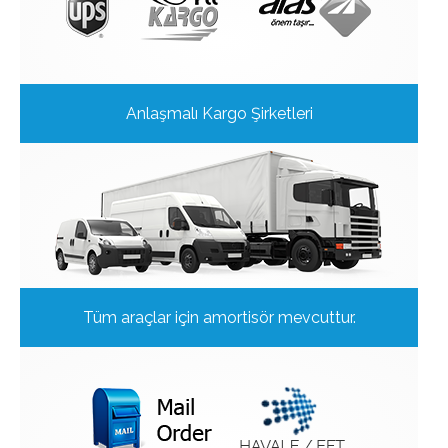
Anlaşmalı Kargo Şirketleri
Tüm araçlar için amortisör mevcuttur.