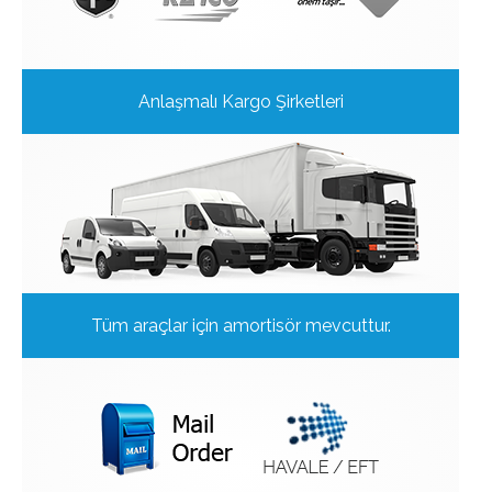
Anlaşmalı Kargo Şirketleri
Tüm araçlar için amortisör mevcuttur.